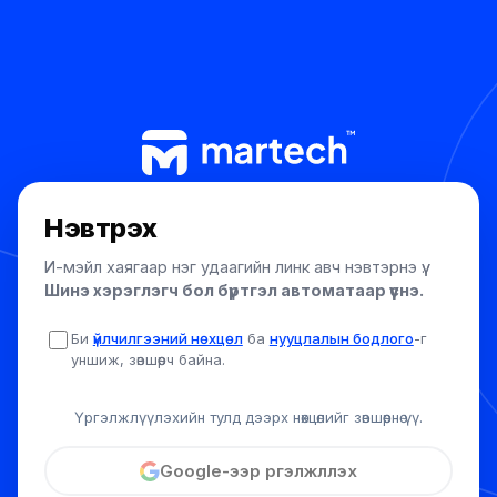
Нэвтрэх
И-мэйл хаягаар нэг удаагийн линк авч нэвтэрнэ үү.
Шинэ хэрэглэгч бол бүртгэл автоматаар үүснэ.
Би
үйлчилгээний нөхцөл
ба
нууцлалын бодлого
-г
уншиж, зөвшөөрч байна.
Үргэлжлүүлэхийн тулд дээрх нөхцөлийг зөвшөөрнө үү.
Google-ээр үргэлжлүүлэх