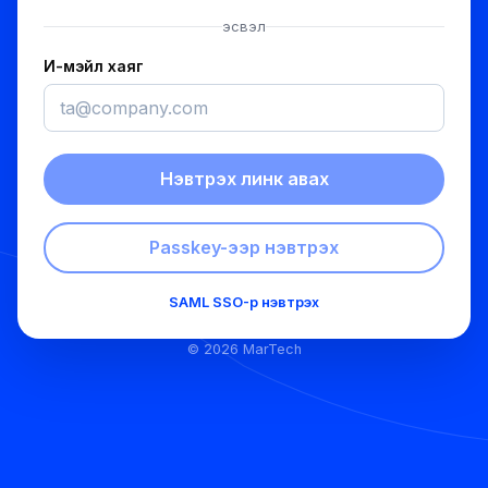
эсвэл
И-мэйл хаяг
Нэвтрэх линк авах
Passkey-ээр нэвтрэх
SAML SSO-р нэвтрэх
©
2026
MarTech